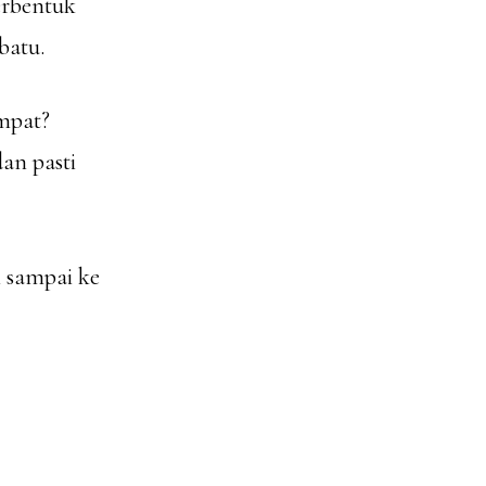
erbentuk
batu.
mpat?
an pasti
 sampai ke