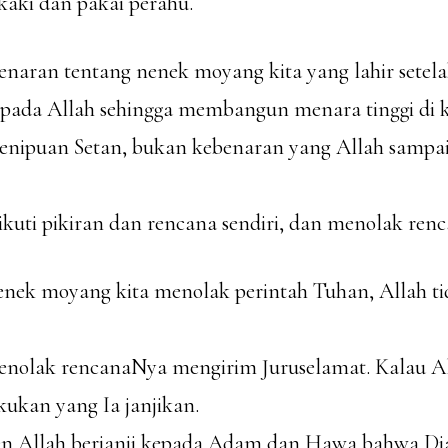
kaki dan pakai perahu.
enaran tentang nenek moyang kita yang lahir setel
kepada Allah sehingga membangun menara tinggi di k
penipuan Setan, bukan kebenaran yang Allah sampa
kuti pikiran dan rencana sendiri, dan menolak ren
enek moyang kita menolak perintah Tuhan, Allah t
menolak rencanaNya mengirim Juruselamat. Kalau All
kukan yang Ia janjikan.
n Allah berjanji kepada Adam dan Hawa bahwa Di