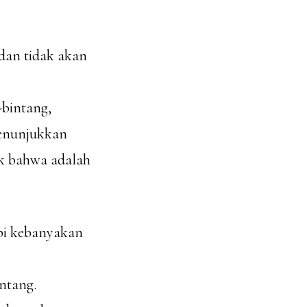
dan tidak akan
-bintang,
menunjukkan
ik bahwa adalah
api kebanyakan
ntang.