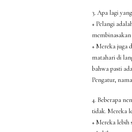
3. Apa lagi ya
+ Pelangi adal
membinasakan b
+ Mereka juga 
matahari di la
bahwa pasti ada
Pengatur, namaN
4. Beberapa ne
tidak. Mereka l
+ Mereka lebih