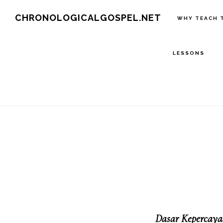
Skip
CHRONOLOGICALGOSPEL.NET
WHY TEACH 
to
main
LESSONS
content
Dasar Kepercaya