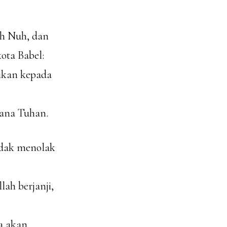
ah Nuh, dan
ota Babel:
ikan kepada
cana Tuhan.
idak menolak
ah berjanji,
a akan