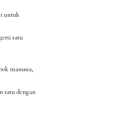
n untuk
erti satu
mpok manusia,
an satu dengan