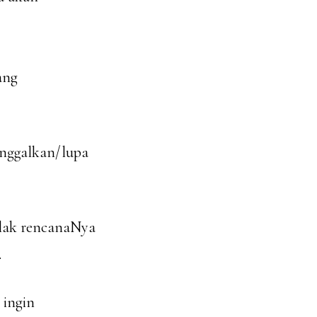
ang
anggalkan/lupa
olak rencanaNya
.
 ingin