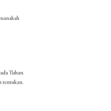
i manakah
ada Tuhan.
h tentukan.