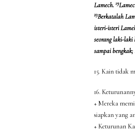
19
Lamech.
Lamech
23
Berkatalah Lame
isteri-isteri La
seorang laki-lak
sampai bengkak;
15. Kain tidak
16. Keturunann
+ Mereka memil
siapkan yang an
+ Keturunan Ka