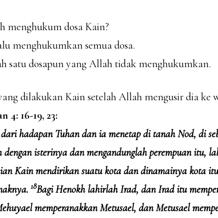
lah menghukum dosa Kain?
elalu menghukumkan semua dosa.
lah satu dosapun yang Allah tidak menghukumkan.
ng dilakukan Kain setelah Allah mengusir dia ke w
n 4: 16-19, 23:
 dari hadapan Tuhan dan ia menetap di tanah Nod, di se
h dengan isterinya dan mengandunglah perempuan itu, la
an Kain mendirikan suatu kota dan dinamainya kota it
18
naknya.
Bagi Henokh lahirlah Irad, dan Irad itu memp
ehuyael memperanakkan Metusael, dan Metusael memp