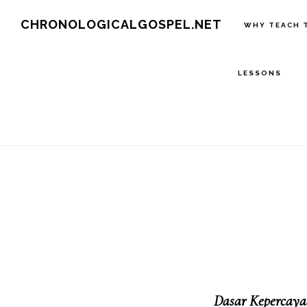
Skip
CHRONOLOGICALGOSPEL.NET
WHY TEACH 
to
main
LESSONS
content
Dasar Kepercaya