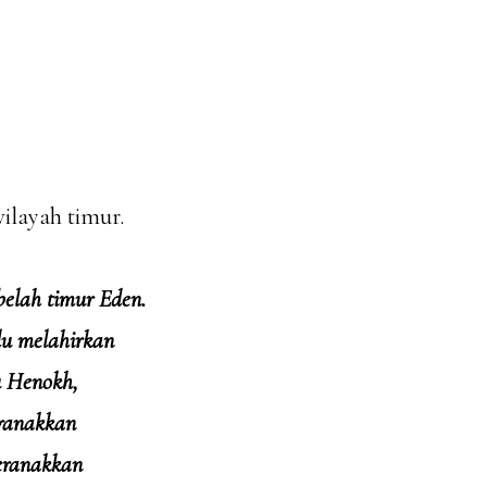
ilayah timur.
belah timur Eden.
lu melahirkan
u Henokh,
eranakkan
eranakkan