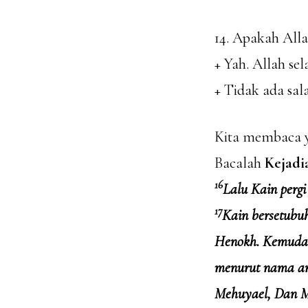
14. Apakah Al
+ Yah. Allah s
+ Tidak ada sa
Kita membaca ya
Bacalah
Kejadia
16
Lalu Kain pergi
17
Kain bersetubu
Henokh. Kemudai
menurut nama a
Mehuyael, Dan M