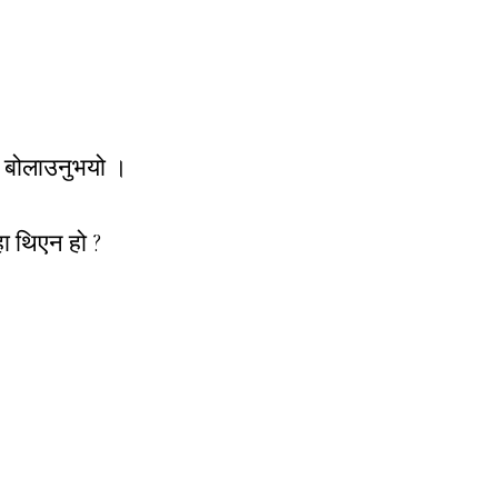
ई बोलाउनुभयो ।
ा थिएन हो ?