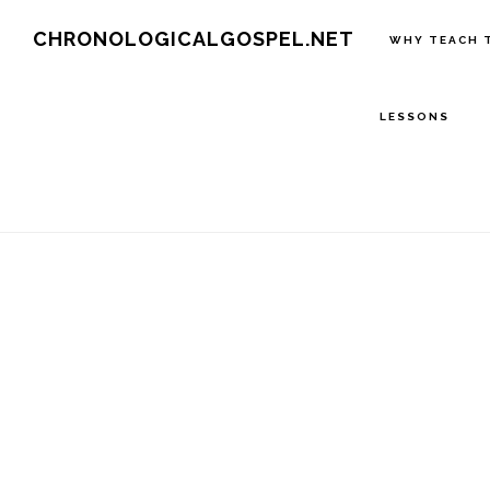
Skip
CHRONOLOGICALGOSPEL.NET
WHY TEACH 
to
main
LESSONS
content