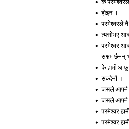
के परमेश्वरल
होइन ।
परमेश्वरले न
त्यसोभए आदम
परमेश्वर आदम
सक्षम छैनन् 
के हामी आफूल
सक्दैनौं ।
जसले आफ्नै ब
जसले आफ्नै ब
परमेश्वर हाम
परमेश्वर हाम