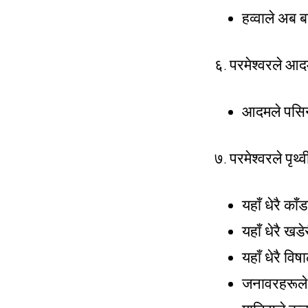
हव्वाले अब बच
६. परमेश्वरले आद
आदमले पसिना 
७. परमेश्वरले पृथ
यहाँ धेरै का
यहाँ धेरै खड
यहाँ धेरै विष
जनावरहरूले